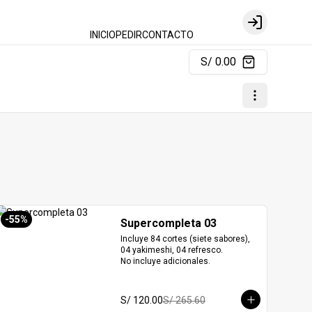
Login
INICIO
PEDIR
CONTACTO
S/ 0.00
-
55
%
Supercompleta 03
Incluye 84 cortes (siete sabores), 
04 yakimeshi, 04 refresco.

No incluye adicionales.
S/ 120.00
S/ 265.60