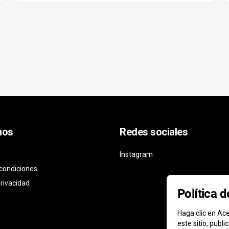
nos
Redes sociales
Instagram
condiciones
privacidad
Política 
Haga clic en Ace
este sitio, publ