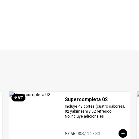
-
55
%
Supercompleta 02
Incluye 48 cortes (cuatro sabores), 
02 yakimeshi y 02 refresco.

No incluye adicionales
S/ 65.90
S/ 147.80